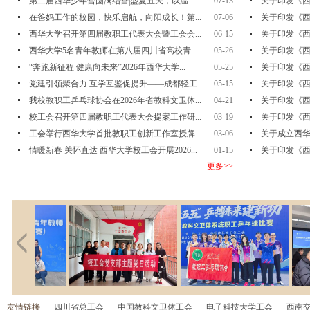
第二届西华少年营圆满结营|盛夏五天，以温...
07-13
关于印发《西
在爸妈工作的校园，快乐启航，向阳成长！第...
07-06
关于印发《西
西华大学召开第四届教职工代表大会暨工会会...
06-15
关于印发《西
西华大学5名青年教师在第八届四川省高校青...
05-26
关于印发《西
“奔跑新征程 健康向未来”2026年西华大学...
05-25
关于印发《西
党建引领聚合力 互学互鉴促提升——成都轻工...
05-15
关于印发《西
我校教职工乒乓球协会在2026年省教科文卫体...
04-21
关于印发《西
校工会召开第四届教职工代表大会提案工作研...
03-19
关于印发《西
工会举行西华大学首批教职工创新工作室授牌...
03-06
关于成立西华
情暖新春 关怀直达 西华大学校工会开展2026...
01-15
关于印发《西
更多>>
友情链接
四川省总工会
中国教科文卫体工会
电子科技大学工会
西南